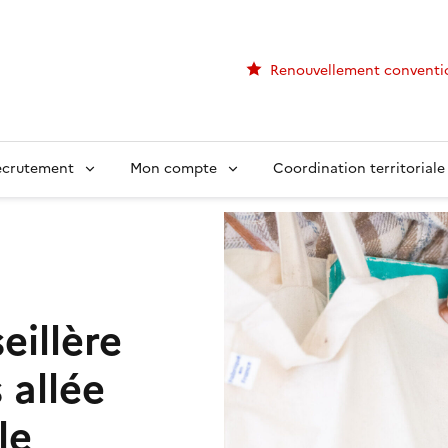
Renouvellement conventi
ecrutement
Mon compte
Coordination territoriale
eillère
 allée
le