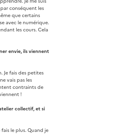
pprendre. Je me suis
, par conséquent les
e même que certains
aise avec le numérique.
endant les cours. Cela
er envie, ils viennent
 Je fais des petites
ne vais pas les
entent contraints de
viennent !
lier collectif, et si
fais le plus. Quand je