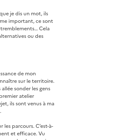
ue je dis un mot, ils
lème important, ce sont
les tremblements… Cela
alternatives ou des
aissance de mon
aître sur le territoire.
s allée sonder les gens
premier atelier
jet, ils sont venus à ma
é.
 les parcours. C’est-à-
ent et efficace. Vu