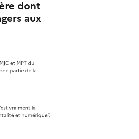
ière dont
sagers aux
s MJC et MPT du
onc partie de la
’est vraiment la
ntalité et numérique”.