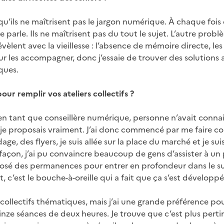
 qu’ils ne maîtrisent pas le jargon numérique. À chaque fois q
e parle. Ils ne maîtrisent pas du tout le sujet. L’autre prob
révèlent avec la vieillesse : l’absence de mémoire directe, 
r les accompagner, donc j’essaie de trouver des solutions 
ques.
ur remplir vos ateliers collectifs ?
n tant que conseillère numérique, personne n’avait conn
je proposais vraiment. J’ai donc commencé par me faire conn
dage, des flyers, je suis allée sur la place du marché et je sui
e façon, j’ai pu convaincre beaucoup de gens d’assister à un 
roposé des permanences pour entrer en profondeur dans le su
, c’est le bouche-à-oreille qui a fait que ça s’est développ
 collectifs thématiques, mais j’ai une grande préférence pour
nze séances de deux heures. Je trouve que c’est plus pertin