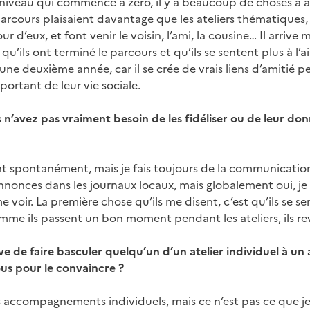
 niveau qui commence à zéro, il y a beaucoup de choses à a
parcours plaisaient davantage que les ateliers thématiques
r d’eux, et font venir le voisin, l’ami, la cousine… Il arriv
u’ils ont terminé le parcours et qu’ils se sentent plus à l’
r une deuxième année, car il se crée de vrais liens d’amitié p
rtant de leur vie sociale.
n’avez pas vraiment besoin de les fidéliser ou de leur donn
ent spontanément, mais je fais toujours de la communication.
annonces dans les journaux locaux, mais globalement oui, je 
e voir. La première chose qu’ils me disent, c’est qu’ils se s
omme ils passent un bon moment pendant les ateliers, ils re
e de faire basculer quelqu’un d’un atelier individuel à un ate
us pour le convaincre ?
 accompagnements individuels, mais ce n’est pas ce que je 